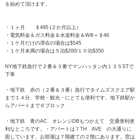
を始めて頂けます。
・１ヶ月 ＄495 (２か月以上）
・電気料金＆ガス料金＆水道料金＆Wifi＝＄46
・１ケ月だけの滞在の場合は$545
・１ケ月未満の場合は５泊$200/１０泊$350
NY地下鉄急行で２番＆３番でマンハッタン内１３５STで
下車
・地下鉄 赤の（２番＆３番）急行でタイムズスクエア駅
まで１４分、学校・観光・にとても便利です。地下鉄駅か
らアパートまで６ブロック
・地下鉄 青のAC オレンジDBもつかえて 交通便利便
利なところです。・アパートは７TH AVE の大通りに
面しています。お部屋は７階建ての２階にあります。窓は