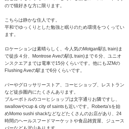
ので猫好きな方に限ります。
こちらは静かな住人です。
平和でゆっくりとした勉強と眠りのため環境をつくってい
ます。
ロケーションは素晴らしく、今人気のMotgan駅(L train)ま
で徒歩４分、Montrose Aveの駅(L train)まで６分、ユニオ
ンスクエアまでは電車で15分くらいです。他にもJZMの
Flushing Aveの駅まで6分くらいです。
バーやグロッサリーストア、コーヒショップ、レストラン
など徒歩圏内にたくさんあります。
ブルーボトルのコーヒショップは文字通りお隣ですし、
swallowやcup & city of saintsも近いです。Roberta'sを始
めMomo sushi shackなどなどたくさんのお店があり、24
時間のヘールスフードマーケットや食品雑貨屋、ジュース
バーなども沢山あります。