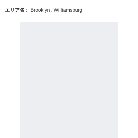
エリア名
Brooklyn , Williamsburg