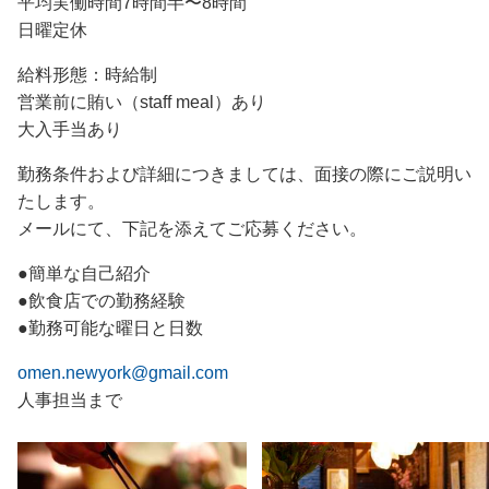
平均実働時間7時間半〜8時間
日曜定休
給料形態：時給制
営業前に賄い（staff meal）あり
大入手当あり
勤務条件および詳細につきましては、面接の際にご説明い
たします。
メールにて、下記を添えてご応募ください。
●簡単な自己紹介
●飲食店での勤務経験
●勤務可能な曜日と日数
omen.newyork@gmail.com
人事担当まで