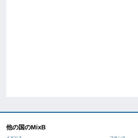
他の国のMixB
イギリス
フランス